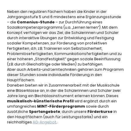
Neben den regulären Fächern haben die Kinder in der
Jahrgangsstufe 5 und 6 mindestens eine Ergänzungsstunde
– die
Comenius-Stunde
– zur Durchführung eines
Sozialkompetenzprogramms (u.a. „Lernen lernen“). Mit dem
Konzept verfolgen wir das Ziel, die Schülerinnen und Schüler
durch interaktive Übungen zur Entwicklung und Festigung
sozialer Kompetenzen, zur Förderung von protektiven
Fertigkeiten, d.h. z.B. Trainieren von Selbstsicherheit,
Problemlösefertigkeiten, Kommunikationsfertigkeiten und zu
einer höheren „Standfestigkeit“ gegen soziale Beeinflussung
(z.B. durch Gleichaltrige oder Medien) zu befähigen.
Aber auch Arbeits-und Lerntechniken gehören zum Programm
dieser Stunden sowie individuelle Förderung in den
Hauptfächern.
Daneben bieten wir in Zusammenarbeit mit der Musikschule
eine Bläserklasse an, in der die Schülerinnen und Schüler zwei
Jahre lang ein Blechblasinstrument erlernen können. Dieses
musikalisch-künstlerische Profil
wird ergänzt durch ein
umfangreiches
MINT-Förderprogramm
sowie durch
zusätzliche
Sportangebote
, durch unsere
Förderkurse
in
den Hauptfächern (auch für Leistungsstarke) und ein
reichhaltiges
AG-Angebot
.