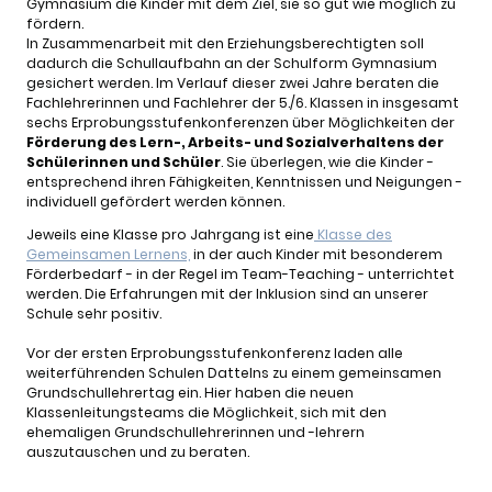
Gymnasium die Kinder mit dem Ziel, sie so gut wie möglich zu
fördern.
In Zusammenarbeit mit den Erziehungsberechtigten soll
dadurch die Schullaufbahn an der Schulform Gymnasium
gesichert werden. Im Verlauf dieser zwei Jahre beraten die
Fachlehrerinnen und Fachlehrer der 5./6. Klassen in insgesamt
sechs Erprobungsstufenkonferenzen über Möglichkeiten der
Förderung des Lern-, Arbeits- und Sozialverhaltens der
Schülerinnen und Schüler
. Sie überlegen, wie die Kinder -
entsprechend ihren Fähigkeiten, Kenntnissen und Neigungen -
individuell gefördert werden können.
Jeweils eine Klasse pro Jahrgang ist eine
Klasse des
Gemeinsamen Lernens,
in der auch Kinder mit besonderem
Förderbedarf - in der Regel im Team-Teaching - unterrichtet
werden. Die Erfahrungen mit der Inklusion sind an unserer
Schule sehr positiv.
Vor der ersten Erprobungsstufenkonferenz laden alle
weiterführenden Schulen Dattelns zu einem gemeinsamen
Grundschullehrertag ein. Hier haben die neuen
Klassenleitungsteams die Möglichkeit, sich mit den
ehemaligen Grundschullehrerinnen und -lehrern
auszutauschen und zu beraten.