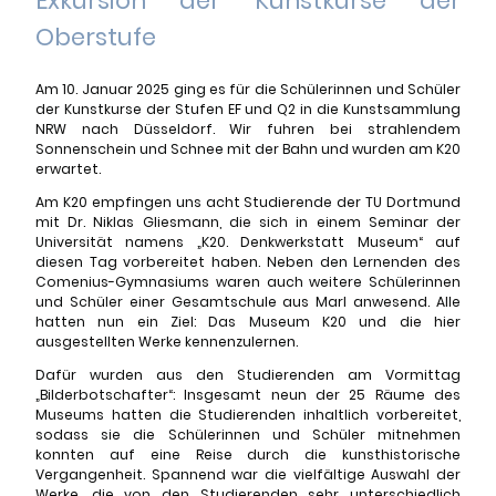
Exkursion der Kunstkurse der
Oberstufe
Am 10. Januar 2025 ging es für die Schülerinnen und Schüler
der Kunstkurse der Stufen EF und Q2 in die Kunstsammlung
NRW nach Düsseldorf. Wir fuhren bei strahlendem
Sonnenschein und Schnee mit der Bahn und wurden am K20
erwartet.
Am K20 empfingen uns acht Studierende der TU Dortmund
mit Dr. Niklas Gliesmann, die sich in einem Seminar der
Universität namens „K20. Denkwerkstatt Museum“ auf
diesen Tag vorbereitet haben. Neben den Lernenden des
Comenius-Gymnasiums waren auch weitere Schülerinnen
und Schüler einer Gesamtschule aus Marl anwesend. Alle
hatten nun ein Ziel: Das Museum K20 und die hier
ausgestellten Werke kennenzulernen.
Dafür wurden aus den Studierenden am Vormittag
„Bilderbotschafter“: Insgesamt neun der 25 Räume des
Museums hatten die Studierenden inhaltlich vorbereitet,
sodass sie die Schülerinnen und Schüler mitnehmen
konnten auf eine Reise durch die kunsthistorische
Vergangenheit. Spannend war die vielfältige Auswahl der
Werke, die von den Studierenden sehr unterschiedlich