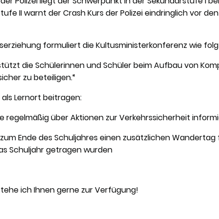
er Polizei liegt der Schwerpunkt in der Sekundarstufe I 
tufe II warnt der Crash Kurs der Polizei eindringlich vor 
serziehung formuliert die Kultusministerkonferenz wie folg
stützt die Schülerinnen und Schüler beim Aufbau von Kom
icher zu beteiligen.“
ls Lernort beitragen:
 regelmäßig über Aktionen zur Verkehrssicherheit informi
s zum Ende des Schuljahres einen zusätzlichen Wandertag fü
as Schuljahr getragen wurden
tehe ich Ihnen gerne zur Verfügung!