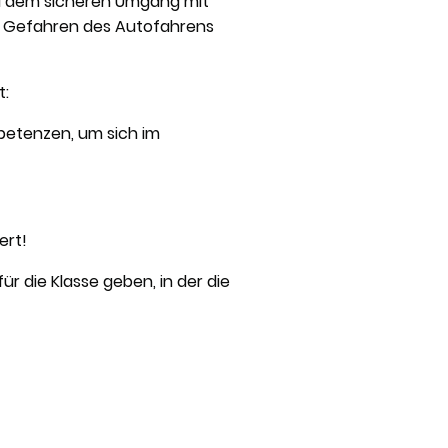
bei dem sicheren Umgang mit
den Gefahren des Autofahrens
t:
petenzen, um sich im
ert!
r die Klasse geben, in der die