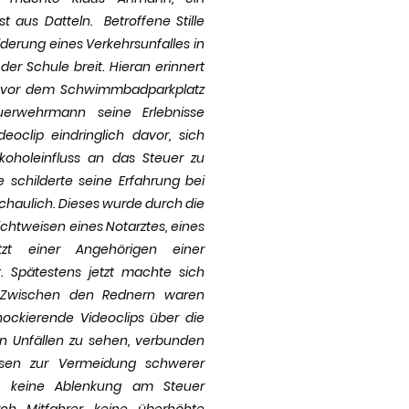
st aus Datteln. Betroffene Stille
derung eines Verkehrsunfalles in
er Schule breit. Hieran erinnert
 vor dem Schwimmbadparkplatz
erwehrmann seine Erlebnisse
eoclip eindringlich davor, sich
koholeinfluss an das Steuer zu
 schilderte seine Erfahrung bei
chaulich. Dieses wurde durch die
chtweisen eines Notarztes, eines
etzt einer Angehörigen einer
t. Spätestens jetzt machte sich
it. Zwischen den Rednern waren
ockierende Videoclips über die
n Unfällen zu sehen, verbunden
isen zur Vermeidung schwerer
en, keine Ablenkung am Steuer
h Mitfahrer, keine überhöhte