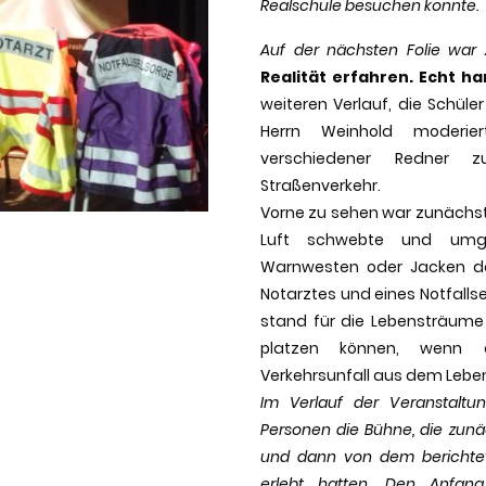
Realschule besuchen konnte.
Auf der nächsten Folie war
Realität erfahren. Echt har
weiteren Verlauf, die Schüle
Herrn Weinhold moderie
verschiedener Redner 
Straßenverkehr.
Vorne zu sehen war zunächst e
Luft schwebte und umge
Warnwesten oder Jacken der
Notarztes und eines Notfallse
stand für die Lebensträume 
platzen können, wenn 
Verkehrsunfall aus dem Lebe
Im Verlauf der Veranstaltu
Personen die Bühne, die zunä
und dann von dem berichtet
erlebt hatten. Den Anfan