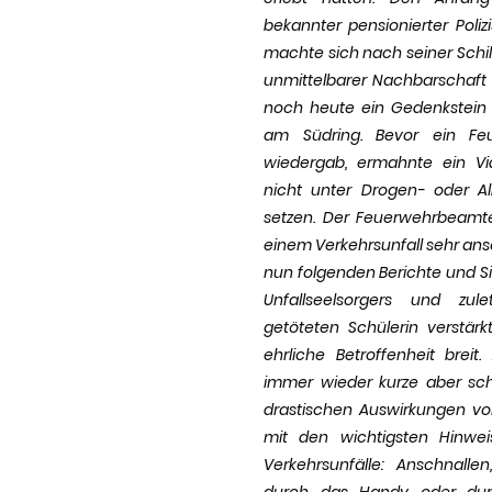
bekannter pensionierter Polizi
machte sich nach seiner Schil
unmittelbarer Nachbarschaft d
noch heute ein Gedenkstein
am Südring. Bevor ein Feu
wiedergab, ermahnte ein Vid
nicht unter Drogen- oder Al
setzen. Der Feuerwehrbeamte
einem Verkehrsunfall sehr ans
nun folgenden Berichte und Si
Unfallseelsorgers und zul
getöteten Schülerin verstärk
ehrliche Betroffenheit bre
immer wieder kurze aber sch
drastischen Auswirkungen vo
mit den wichtigsten Hinwe
Verkehrsunfälle: Anschnall
durch das Handy oder durc