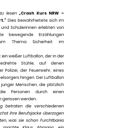
 zu lesen
„Crash Kurs NRW –
t.“
Dies bewahrheitete sich im
r und Schülerinnen erlebten von
rte bewegende Erzählungen
zum Thema Sicherheit im
in weißer Luftballon, der in der
drehte Stühle, auf denen
 Polizei, der Feuerwehr, eines
elsorgers hingen. Der Luftballon
junger Menschen, die plötzlich
die Personen durch einen
n gerissen werden.
ng betraten die verschiedenen
chst ihre Berufsjacke überzogen
en, was sie schon Furchtbares
g machte Klaus Ahmann, ein