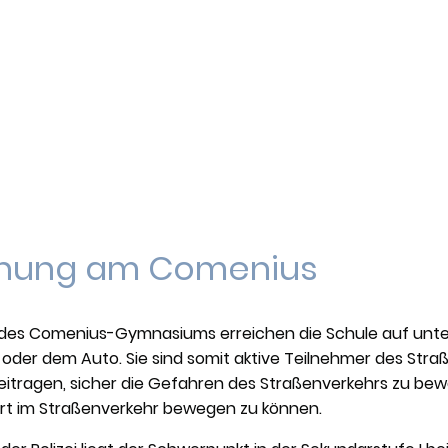
150 45711 Datteln 02363 37470
info@cg-datteln.de
rtseite
Unsere Schule
Wir am Comenius
Lernen
ehung am Comenius
 des Comenius-Gymnasiums erreichen die Schule auf unte
oder dem Auto. Sie sind somit aktive Teilnehmer des Straß
eitragen, sicher die Gefahren des Straßenverkehrs zu bew
rt im Straßenverkehr bewegen zu können.